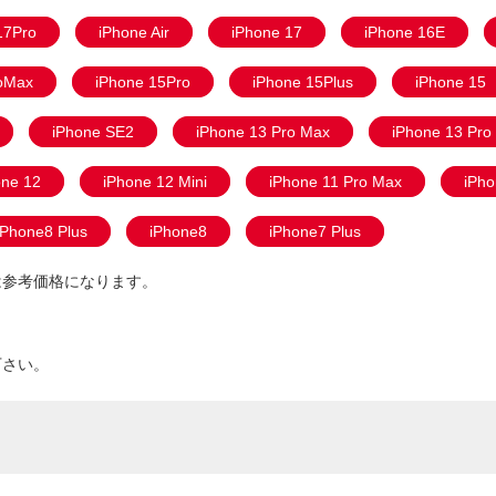
17Pro
iPhone Air
iPhone 17
iPhone 16E
oMax
iPhone 15Pro
iPhone 15Plus
iPhone 15
iPhone SE2
iPhone 13 Pro Max
iPhone 13 Pro
one 12
iPhone 12 Mini
iPhone 11 Pro Max
iPho
iPhone8 Plus
iPhone8
iPhone7 Plus
は参考価格になります。
。
下さい。